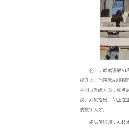
会上，武斌讲解A
提升上，他演示AI模拟
学能力升级方面，重点
议。武斌指出，AI正在
的数字人才。
杨喆俊强调，AI