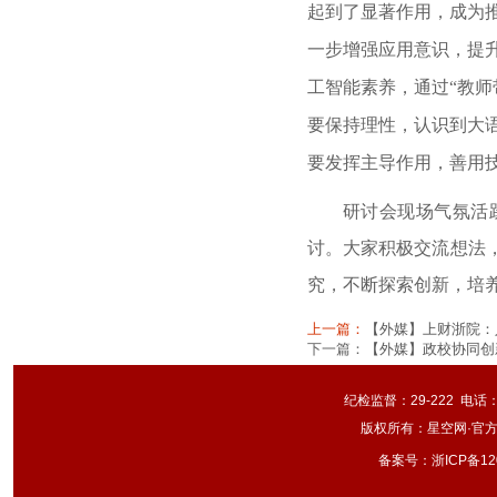
起到了显著作用，成为
一步增强应用意识，提
工智能素养，通过“教师
要保持理性，认识到大
要发挥主导作用，善用
研讨会现场气氛活跃
讨。大家积极交流想法
究，不断探索创新，培
上一篇：
【外媒】上财浙院：
下一篇：
【外媒】政校协同创
纪检监督：29-222 电话：
版权所有：星空网·官方
备案号：
浙ICP备12