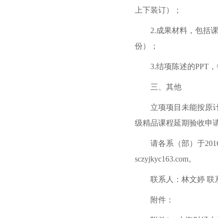
上下装订）；
2.成果材料，包括
份）；
3.结项陈述的PPT
三、其他
立项项目未能按原
级精品课程延期验收申
请各系（部）于
20
sczyjkyc163.com。
联系人：林文婷
联
附件：