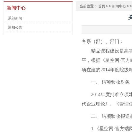
当前位置：
首页
> >
新闻中心
> 
新闻中心
系部新闻
通知公告
各系（部）、部门：
精品课程建设是高
平，根据《星空网·官
项在建的
2014年度院
一、
结项验收对象
2014年度批准立
代企业理论》、《管理
二、
结项验收报送
1.《星空网·官方