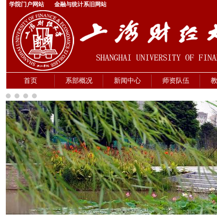
学院门户网站
金融与统计系旧网站
首页
系部概况
新闻中心
师资队伍