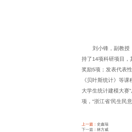
刘小锋，副教授
持了
14
项科研项目，
奖励
5
项；发表代表
《贝叶斯统计》等课
大学生统计建模大赛
项，“浙江省
‘
民生民
上一篇：
史鑫瑞
下一篇：
林方威