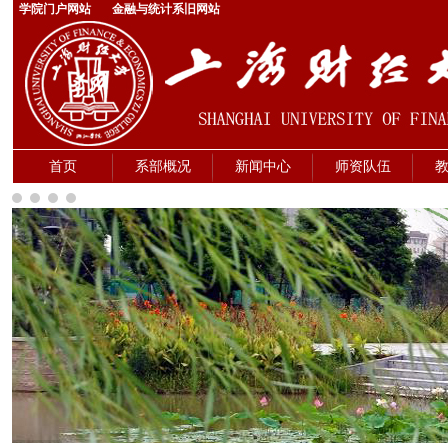
学院门户网站
金融与统计系旧网站
首页
系部概况
新闻中心
师资队伍