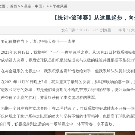
位置：
首页
> >
星空（中国）
> >
学生风采
【统计•篮球赛】从这里起步，向
发布日期：2021-11-25 浏览量：
字号：[
大
要记得拼在当下，请记得每天奋斗——库里
2021年10月19日，我校举行了一年一度的篮球比赛。从10月23日起我系
后成功进入决赛，赛后篮球队员们积极总结成功与失败的经验并且根据不足努力
在与金融系的比赛之中，我系积极备赛却惜败给对手，但我系球队队员并没有
在2021年11月20日晚上7点，我系迎来了最终的决赛，从哨声吹响的那一
有进攻和防守的效率，都是他们备赛期间不断刻苦努力得到的结果，统计系向全
之差夺得了比赛的胜利，并最终获得了本次篮球赛的季军。
为期一个月左右的篮球赛终于在21号结束了，而我系取得好成绩离不开每一
不仅体现出了统计系持之以恒的努力与坚持不懈的体育精神，也提高了球队的凝
”的口号，积极投身到之后的每一场球赛之中，体育青春，永不言败。