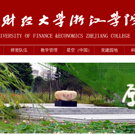
师资队伍
教学管理
星空（中国）
党建园地