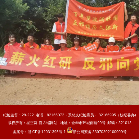
纪检监督：29-222 电话：82166072（系总支纪检委员） 82166995（校纪委办)
版权所有：星空网·官方端网站 地址：金华市环城南路99号 邮编：321013
备案号：
浙ICP备12031395号-1
浙公网安备 33070302100009号