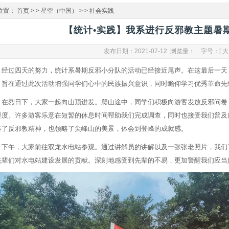
位置：
首页
> >
星空（中国）
> >
社会实践
【统计•实践】我系进行反邪教主题暑
发布日期：2021-07-12 浏览量：
字号：[
大
经过四天的努力，统计系暑期反邪小分队的活动已经接近尾声。在这最后一天
，旨在通过此次活动增强同学们心中的民族振兴意识，同时瞻仰学习优秀革命先
在烈日下，大家一起向山顶进发。爬山途中，同学们积极向游客发放反邪问卷
程度。许多游客乐意在短暂的休息时间帮助我们完成调查，同时也接受我们普及
传了反邪教精神，也领略了尖峰山的美景，体会到登峰的成就感。
下午，大家前往双龙水电站参观。通过讲解员的讲解以及一张张老照片，我们
先辈们对水电站建设发展的贡献。深刻地感受到先辈的不易，更加警醒我们应当