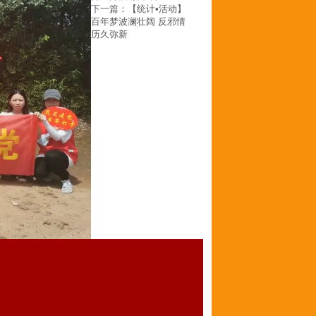
下一篇：
【统计•活动】
百年梦波澜壮阔 反邪情
历久弥新