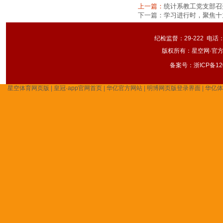
上一篇：
统计系教工党支部召
下一篇：
学习进行时，聚焦十
纪检监督：29-222 电话：
版权所有：星空网·官方
备案号：
浙ICP备12
星空体育网页版
|
皇冠·app官网首页
|
华亿官方网站
|
明博网页版登录界面
|
华亿体