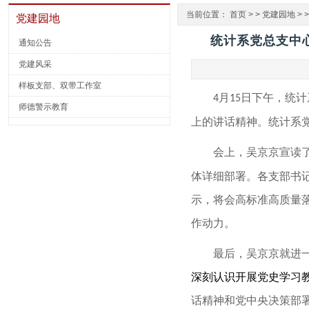
当前位置：
首页
> >
党建园地
> 
党建园地
统计系党总支中
通知公告
党建风采
样板支部、双带工作室
月
日下午，统计
4
15
师德警示教育
上的讲话精神。统计系
会上，吴京京宣读
体详细部署。各支部书
示，将会高标准高质量
作动力。
最后，吴京京就进
深刻认识开展党史学习
话精神和党中央决策部