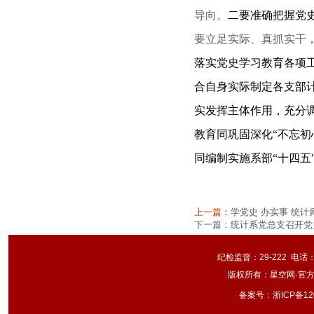
导向。
二要准确把握党
要立足实际、真抓实干
落实党史学习教育各项
合自身实际制定各支部
实发挥主体作用，充分
教育同巩固深化“不忘初
同编制实施系部“十四五
上一篇：
学党史 办实事 统计
下一篇：
统计系党总支召开党
纪检监督：29-222 电话：
版权所有：星空网·官方
备案号：
浙ICP备12