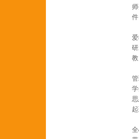
师
件
爱
研
教
管
学
思
起
全