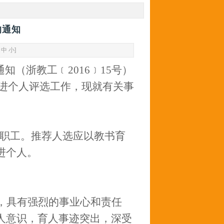
的通知
中
小
]
通知（浙教工﹝
2016
﹞
15
号）
”先进个人评选工作，现就有关事
职工。推荐人选应以教书育
进个人。
，具有强烈的事业心和责任
人意识，育人事迹突出，深受