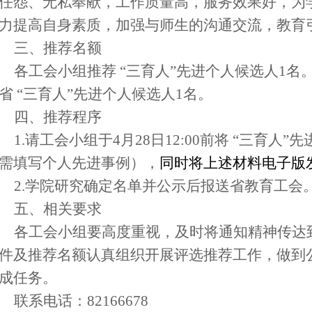
任怨、无私奉献，工作质量高，服务效果好，为
力提高自身素质，加强与师生的沟通交流，教育
三、推荐名额
各工会小组推荐 “三育人”先进个人候选人
1
名
省 “三育人”先进个人候选人
1
名。
四、推荐程序
1.
请工会小组于
4
月
28
日
12:00
前将 “三育人”
需填写个人先进事例），
同时将上述材料电子版发至8
2.
学院研究确定名单并公示后报送省教育工会
五、相关要求
各工会小组要高度重视，及时将通知精神传达
件及推荐名额认真组织开展评选推荐工作，做到
成任务。
联系电话：
82166678