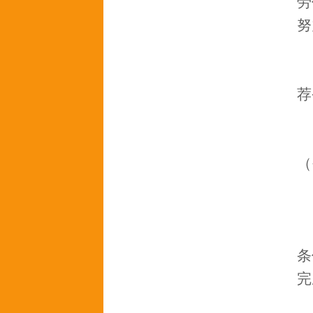
劳
努
荐
（
条
完