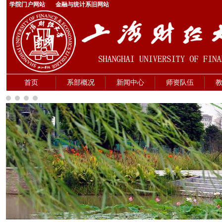
学院门户网站
金融与统计系旧网站
首页
系部概况
新闻中心
师资队伍