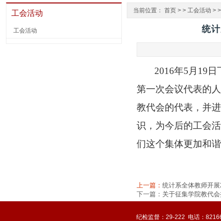
当前位置：
首页
> >
工会活动
> 
工会活动
统计
工会活动
2016年5月1
第一次会议代表的人
教代会的代表，并进
识，为今后的工会活
们这个集体更加和谐
上一篇：
统计系全体教师开展2
下一篇：
关于征集学院教代会
纪检监督：29-222 电话：821