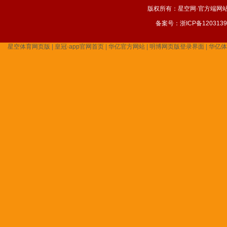
版权所有：星空网·官方端网站 
备案号：
浙ICP备120313
星空体育网页版
|
皇冠·app官网首页
|
华亿官方网站
|
明博网页版登录界面
|
华亿体