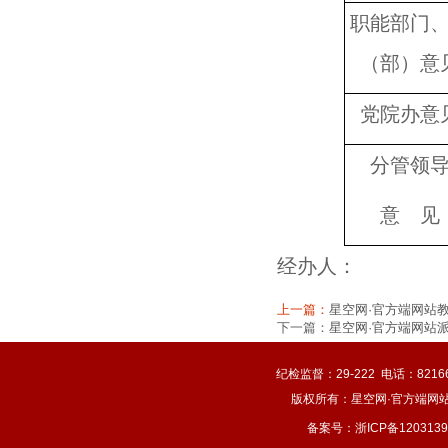
职能部门
（部）意
党院办意
分管领
意
见
经办人：
上一篇：
星空网·官方端网站
下一篇：
星空网·官方端网站
纪检监督：29-222 电话：821
版权所有：星空网·官方端网站 
备案号：
浙ICP备120313