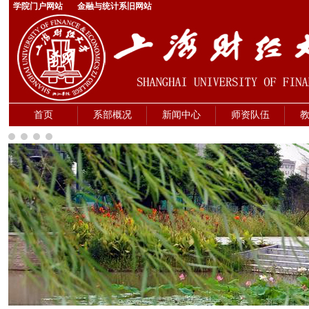
学院门户网站
金融与统计系旧网站
首页
系部概况
新闻中心
师资队伍