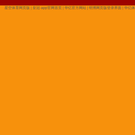
星空体育网页版
|
皇冠·app官网首页
|
华亿官方网站
|
明博网页版登录界面
|
华亿体