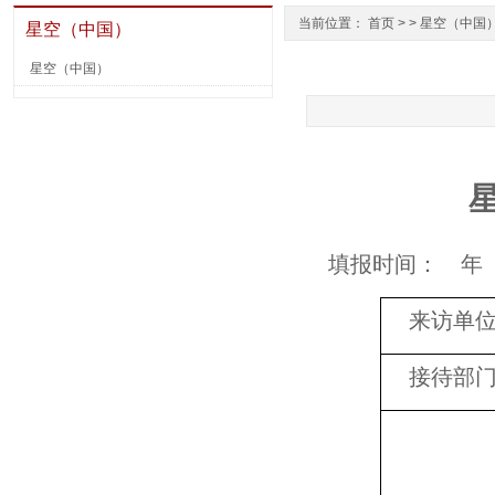
当前位置：
首页
> >
星空（中国
星空（中国）
星空（中国）
填报时间：
年
来访单
接待部