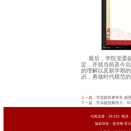
最后，学院党委
定，并就当前及今后
的理解以及新学期的
识，勇做时代模范的
上一篇：
学思践悟勇争先 感
下一篇：
学深践悟聚伟力，年
纪检监督：29-222 电话：
版权所有：星空网·官方