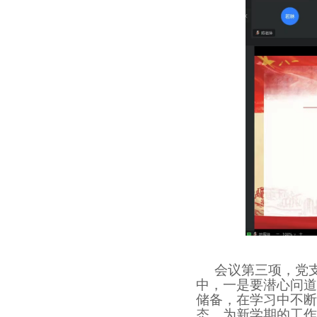
会议第三项，党
中，一是要潜心问道
储备，在学习中不断
态，为新学期的工作