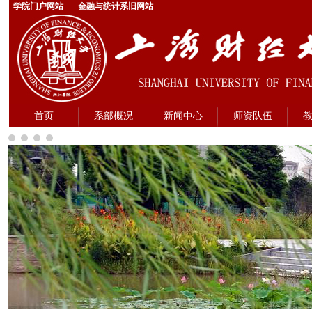
学院门户网站
金融与统计系旧网站
首页
系部概况
新闻中心
师资队伍