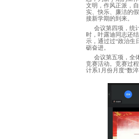
文明，作风正派，自
实、快乐、廉洁的假
接新学期的到来。
会议第四项，统
时，叶露迪同志还结
示，通过过“政治生
砺奋进。
会议第五项，全体
竞赛活动。竞赛过程
计系1月份月度“数淬