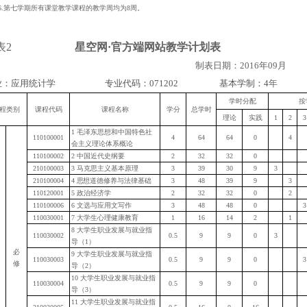
6.
第七学期所有课堂教学课程的教学周均为
8
周。
表
2
星空网·官方端网站教学计划表
制表日期：
2016
年
09
月
业：应用统计学
专业代码：
071202
基本学制：
4
年
学时分配
按
程类别
课程代码
课程名称
学分
总学时
理论
实践
1
2
3
1
毛泽东思想和中国特色社
110100001
4
64
64
0
4
会主义理论体系概论
110100002
2
中国近代史纲要
2
32
32
0
210100003
3
马克思主义基本原理
3
39
30
9
3
210100004
4
思
想道德修养与法律基础
3
48
39
9
3
110120001
5
政治经济学
2
32
32
0
2
110100006
6
文选与应用文写作
3
48
48
0
3
110030001
7
大学生心理健康教育
1
16
14
2
1
8
大学生职业发展与就业指
110030002
0.5
9
9
0
3
导（
1
）
必
9
大学生职业发展与就业指
110030003
0.5
9
9
0
3
修
导（
2
）
10
大学生职业发展与就业指
110030004
0.5
9
9
0
导（
3
）
11
大学生职业发展与就业指