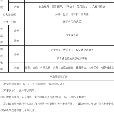
育
创业教育、国际视野、科学技术、通用能力、人文社科模块
选修
课
外语、数学、计算机、体育课
公共基础课
按学科门类设置
学科共同课
专
必修
按专业设置
业
选修
课
实
毕业论文、毕业实习、经济社会调研等
必修
践
按专业设置的实践教学课程
教
竞赛、技能；科研实践、讲座；志愿者服务、社团活动、社会工作；创新创业实
选修
学
毕业最低总学分
1.
《形势与政策教育（
2
）》，分学期开设，第
8
学期认证；
2.
《军事训练》，集中军训两周；
3.
通识教育选修课分五个模块，每个模块至少选修
2
学分，合计不得少于
10
学分；
4.
《思想政治理论课社会实践》和《经济社会调研》大一暑期开展，《暑期专业实习
(1)
》和《暑期专业
5.
实践教学选修课第七学期认证；