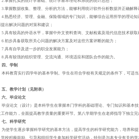
2.
掌握扎实的统计学基础、统计学基本理论和系统的统计思想；
3.
掌握数据收集、整理、分析的方法，能够利用统计软件分析数据并正确解释
4.
熟悉经济、管理、金融、保险领域的专门知识，能够综合运用所学的理论知
而提出解决问题的对策和建议；
5.
具有较高的外语水平，掌握中外文资料查询、文献检索及现代信息技术获取
6.
初步具备获取所关心问题的解决方案及对这些方案评断的能力；
7.
具有自学及进一步的职业发展能力；
8.
具有较强的组织管理、交流沟通、环境适应和团队合作的能力。
四、学制
本科教育实行四学年的基本学制。学生在符合学校有关规定的条件下，可适当
。
五、教学计划（见附表）
六、毕业论文
毕业论文（设计）是本科学生在掌握本门学科的基础理论、专门知识和基本技
立工作能力，全面提高教学质量的重要环节。第八学期学生在老师指导下独立完
七、科学研究
为使学生逐步掌握科学研究的基本方法，提高学生的科学研究能力，培养和提
，学校积极鼓励、引导和组织学生参加科学研究活动，特别是与本专业有关的学