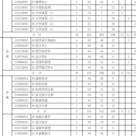
110060001
32
概率论
A
4
64
64
0
4
210130001
33
计算机应用
2
52
0
52
4
210150001
34
大学体育（
1
）
1
26
2
24
2
210150002
35
大学体育（
2
）
1
32
2
30
2
210150003
36
大学体育（
3
）
1
32
2
30
2
210150004
37
大学体育（
4
）
1
32
2
30
小
计
36
691
403
288
15
11
1
210130002
38
程序设计基础
A
4
80
48
32
5
210060020
39
统计学
A
4
80
48
32
必
110120006
40
西方经济学
4
64
64
0
4
修
110070002
41
会计学
B
3
48
48
0
3
110080001
42
管理学原理
2
32
32
0
2
110110001
43
货币银行学
A
3
48
48
0
3
小
计
20
352
288
64
0
10
7
110060003
44
抽样技术
3
48
48
0
210060008
45
回归分析
3
64
32
32
210060014
46
时间序列分析
3
64
32
32
必
210060004
47
多元统计分析
3
64
32
32
修
210060016
48
数据挖掘
3
64
32
32
220060018
49
统计计算
2
48
16
32
小
计
17
352
192
160
0
0
0
220060011
50
金融计量学
3
64
32
32
220060019
51
统计软件
2
48
16
32
210110004
52
保险学原理
3
48
42
6
3
110060005
53
非参数统计
3
48
48
0