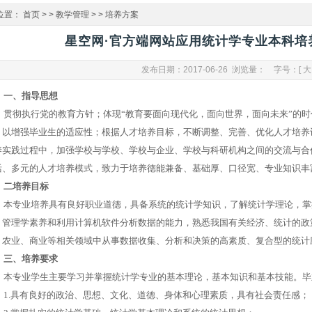
位置：
首页
> >
教学管理
> >
培养方案
星空网·官方端网站应用统计学专业本科培养
发布日期：2017-06-26 浏览量：
字号：[
大
一、指导思想
贯彻执行党的教育方针；体现“教育要面向现代化，面向世界，面向未来”的时代
，以增强毕业生的适应性；根据人才培养目标，不断调整、完善、优化人才培养
养实践过程中，加强学校与学校、学校与企业、学校与科研机构之间的交流与合
活、多元的人才培养模式，致力于培养德能兼备、基础厚、口径宽、专业知识丰
二培养目标
本专业培养具有良好职业道德，具备系统的统计学知识，了解统计学理论，掌
、管理学素养和利用计算机软件分析数据的能力，熟悉我国有关经济、统计的政
、农业、商业等相关领域中从事数据收集、分析和决策的高素质、复合型的统计
三、培养要求
本专业学生主要学习并掌握统计学专业的基本理论，基本知识和基本技能。毕
1.
具有良好的政治、思想、文化、道德、身体和心理素质，具有社会责任感；