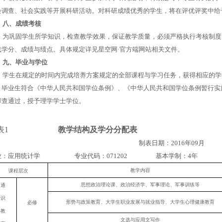
会调查、社会实践等开展科研活动。对科研成绩优秀的学生，将在评优评奖中给
八、成绩考核
为巩固学生所学知识，检查教学效果，保证教学质量，必须严格执行考核制度
载学分、成绩与绩点。具体规定详见星空网·官方端网站相关文件。
九、毕业与学位
学生在规定的时间内完成培养方案规定的全部课程与学习任务，获得相应的学
。毕业生符合《中华人民共和国学位条例》、《中华人民共和国学位条例暂行实
审查通过，授予理学学士学位。
表
1
教学结构及学分分配表
制表日期：
2016
年
09
月
业：应用统计学
专业代码：
071202
基本学制：
4
年
教学内容
课程层次
思想政治理论课、政治经济学、军事理论、军事训练等
通
识
形势与政策教育、大学生职业发展与就业指导、大学生心理健康教育
必修
教
文选与应用文写作