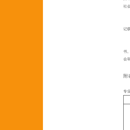
社
记
书
会
附
专