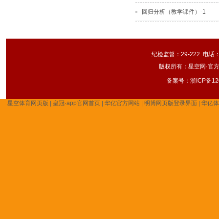
回归分析（教学课件）-1
纪检监督：29-222 电话：
版权所有：星空网·官方
备案号：
浙ICP备12
星空体育网页版
|
皇冠·app官网首页
|
华亿官方网站
|
明博网页版登录界面
|
华亿体