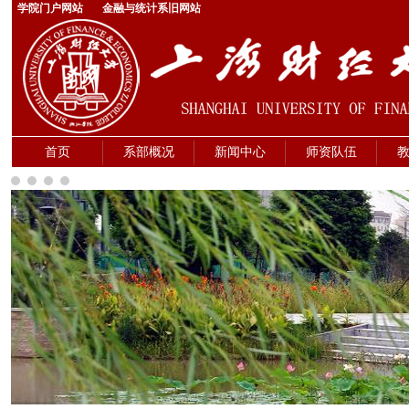
学院门户网站
金融与统计系旧网站
首页
系部概况
新闻中心
师资队伍