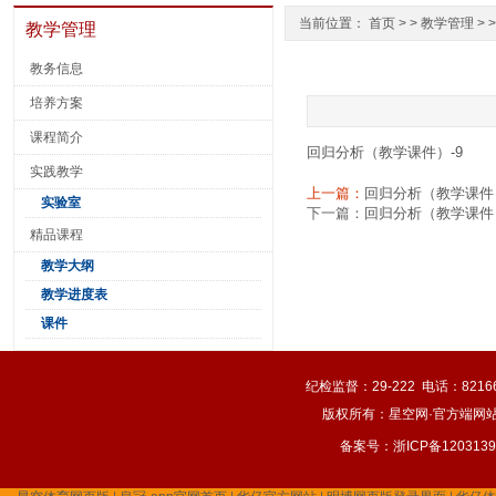
当前位置：
首页
> >
教学管理
> 
教学管理
教务信息
培养方案
课程简介
回归分析（教学课件）-9
实践教学
上一篇：
回归分析（教学课件）
实验室
下一篇：
回归分析（教学课件）
精品课程
教学大纲
教学进度表
课件
纪检监督：29-222 电话：821
版权所有：星空网·官方端网站 
备案号：
浙ICP备120313