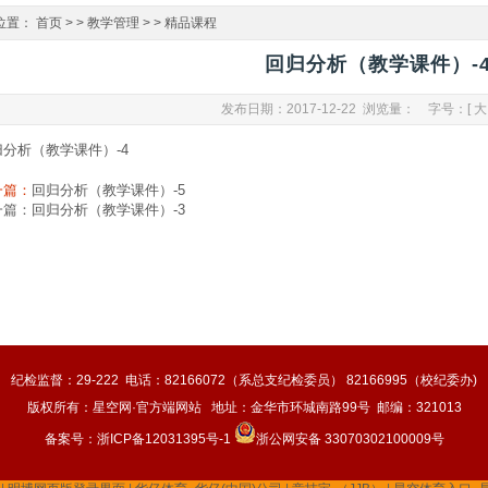
位置：
首页
> >
教学管理
> >
精品课程
回归分析（教学课件）-
发布日期：2017-12-22 浏览量：
字号：[
大
归分析（教学课件）-4
一篇：
回归分析（教学课件）-5
一篇：
回归分析（教学课件）-3
纪检监督：29-222 电话：82166072（系总支纪检委员） 82166995（校纪委办)
版权所有：星空网·官方端网站 地址：金华市环城南路99号 邮编：321013
备案号：
浙ICP备12031395号-1
浙公网安备 33070302100009号