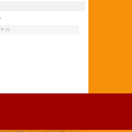
4
中
小
]