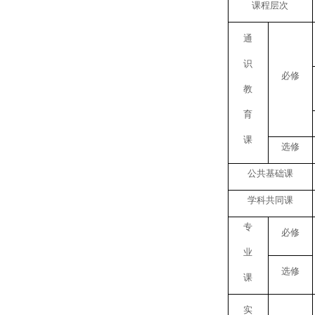
课程层次
通
识
必修
教
育
课
选修
公共基础课
学科共同课
专
必修
业
选修
课
实