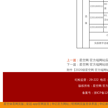
80
220160011
座
81
选
220160008
活
修
220160009
82
小
实践教学选
上一篇：
星空网·官方端网站
下一篇：
星空网·官方端网站统
附件【
2020级星空网·官方端网
纪检监督：29-222 电话：
版权所有：星空网·官方
备案号：
浙ICP备12
星空体育网页版
|
皇冠·app官网首页
|
华亿官方网站
|
明博网页版登录界面
|
华亿体