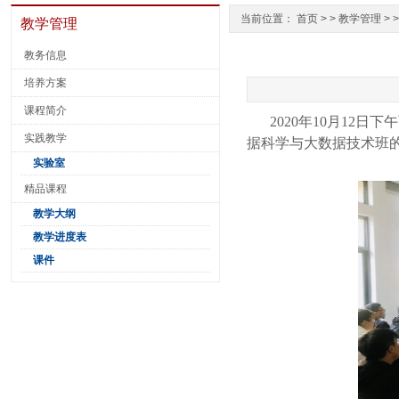
当前位置：
首页
> >
教学管理
> 
教学管理
教务信息
培养方案
课程简介
2020年10月12
实践教学
据科学与大数据技术班
实验室
精品课程
教学大纲
教学进度表
课件